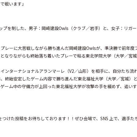
ちで戦います」
プを制した、男子：岡崎建設Owls（クラブ／岩手）と、女子：リガー
レーに大苦戦しながら勝ち進んだ岡崎建設Owlsが、準決勝で前年度
トとなりながらも終始落ち着いたプレーで粘る東北学院大学（大学／宮
インターナショナルアランマーレ（V2／山形）を相手に、自分たち流
は、終始安定したゲーム内容で勝ち進んだ東北福祉大学（大学／宮城）
、ゲーム中の守備力が上回った東北福祉大学が攻撃の手を緩めず、追い
ル」をつけた投稿をお待ちしております！！ぜひ会場で、SNS 上で、選⼿た