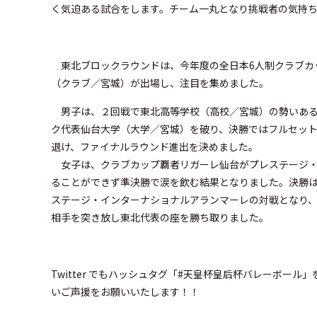
く気迫ある試合をします。チーム一丸となり挑戦者の気持
東北ブロックラウンドは、今年度の全日本6人制クラブカッ
（クラブ／宮城）が出場し、注目を集めました。
男子は、２回戦で東北高等学校（高校／宮城）の勢いあるプ
ク代表仙台大学（大学／宮城）を破り、決勝ではフルセッ
退け、ファイナルラウンド進出を決めました。
女子は、クラブカップ覇者リガーレ仙台がプレステージ・
ることができず準決勝で涙を飲む結果となりました。決勝
ステージ・インターナショナルアランマーレの対戦となり
相手を突き放し東北代表の座を勝ち取りました。
Twitter でもハッシュタグ「#天皇杯皇后杯バレーボー
いご声援をお願いいたします！！