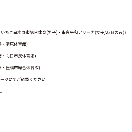
県・いちき串木野市総合体育(男子)・串良平和アリーナ(女子/22日のみ))
県・清原体育館)
都府・向日市民体育館)
知県・豊橋市総合体育館)
ページにてご確認ください。
い。