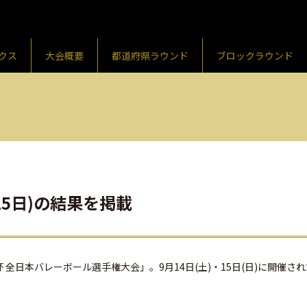
クス
大会概要
都道府県ラウンド
ブロックラウンド
15⽇)の結果を掲載
⽇本バレーボール選⼿権⼤会」。9⽉14⽇(土)・15日(日)に開催さ