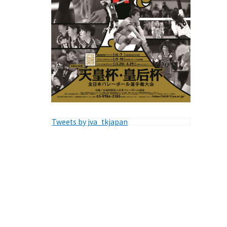
Tweets by jva_tkjapan