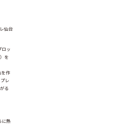
レ仙台
ブロッ
城）を
れを作
とプレ
すがる
ちに熱